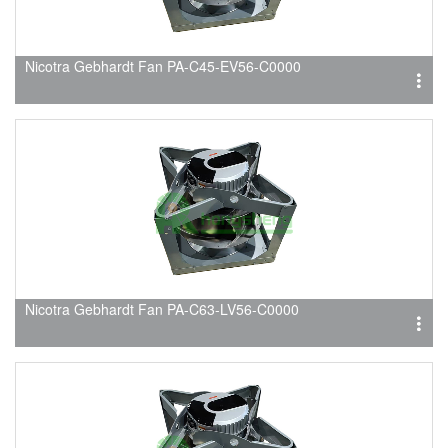
Nicotra Gebhardt Fan PA-C45-EV56-C0000
Nicotra Gebhardt Fan PA-C63-LV56-C0000