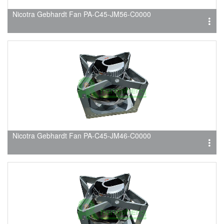
Nicotra Gebhardt Fan PA-C45-JM56-C0000
Nicotra Gebhardt Fan PA-C45-JM46-C0000