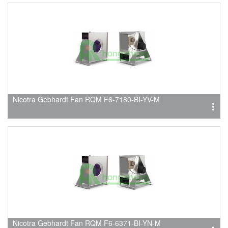
Nicotra Gebhardt Fan RQM F6-7180-BI-YV-M
Nicotra Gebhardt Fan RQM F6-6371-BI-YN-M