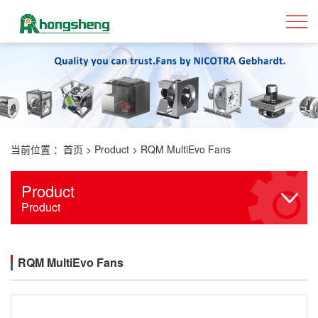
当前位置 ：
首页
>
Product
>
RQM MultiEvo Fans
Product
Product
RQM MultiEvo Fans