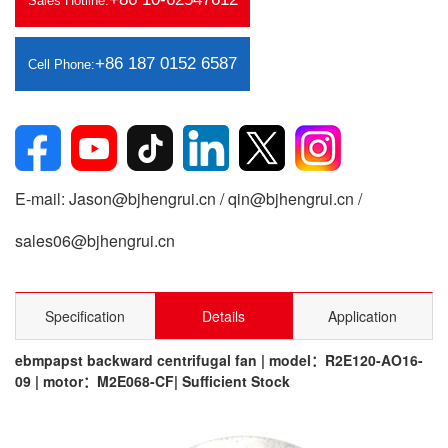
Sales Hotline:
+86 187 0152 6587
Cell Phone:
E-mail: Jason@bjhengrui.cn / qin@bjhengrui.cn /
sales06@bjhengrui.cn
Specification
Details
Application
ebmpapst backward centrifugal fan | model：R2E120-AO16-
09 | motor：M2E068-CF| Sufficient Stock