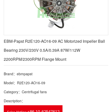
EBM-Papst R2E120-AO16-09 AC Motorized Impeller Ball
Bearing 230V/230V 0.5A/0.39A 87W/112W
2200RPM/2300RPM Flange Mount
Brand：ebmpapst
Model：R2E120-AO16-09
Category：Centrifugal fans
Description：
+86 10-62547612