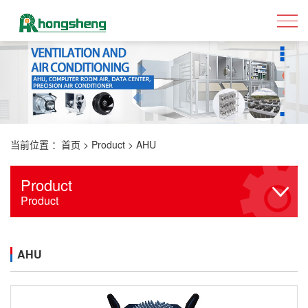
当前位置 ：
首页
>
Product
>
AHU
Product
Product
AHU