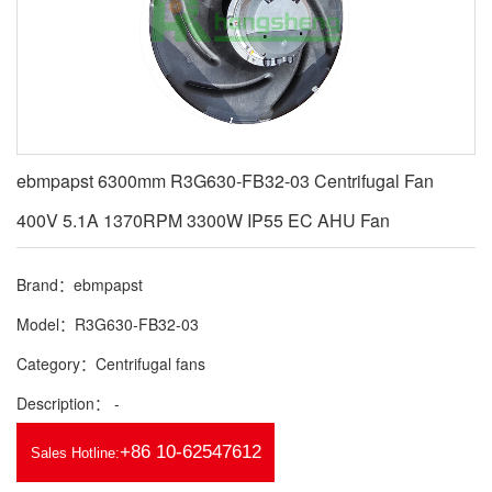
ebmpapst 6300mm R3G630-FB32-03 Centrifugal Fan
400V 5.1A 1370RPM 3300W IP55 EC AHU Fan
Brand：ebmpapst
Model：R3G630-FB32-03
Category：Centrifugal fans
Description： -
+86 10-62547612
Sales Hotline: