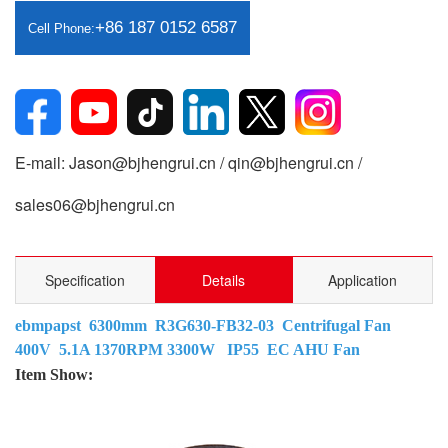
+86 187 0152 6587
Cell Phone:
E-mail: Jason@bjhengrui.cn / qin@bjhengrui.cn /
sales06@bjhengrui.cn
Specification
Details
Application
ebmpapst 6300mm R3G630-FB32-03 Centrifugal Fan
400V 5.1A 1370RPM 3300W IP55 EC AHU Fan
Item Show: