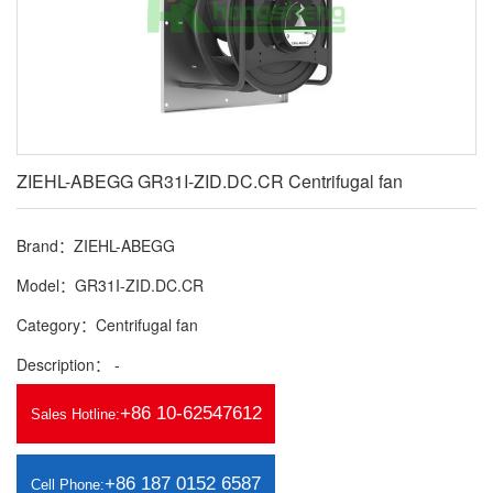
ZIEHL-ABEGG GR31I-ZID.DC.CR Centrifugal fan
Brand：ZIEHL-ABEGG
Model：GR31I-ZID.DC.CR
Category：Centrifugal fan
Description： -
+86 10-62547612
Sales Hotline:
+86 187 0152 6587
Cell Phone: