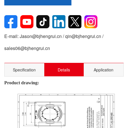
E-mail: Jason@bjhengrui.cn / qin@bjhengrui.cn /
sales06@bjhengrui.cn
Specification
Details
Application
Product drawing: