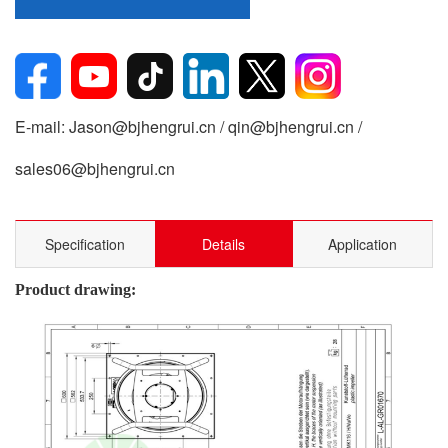
E-mail: Jason@bjhengrui.cn / qin@bjhengrui.cn /
sales06@bjhengrui.cn
Specification
Details
Application
Product drawing: