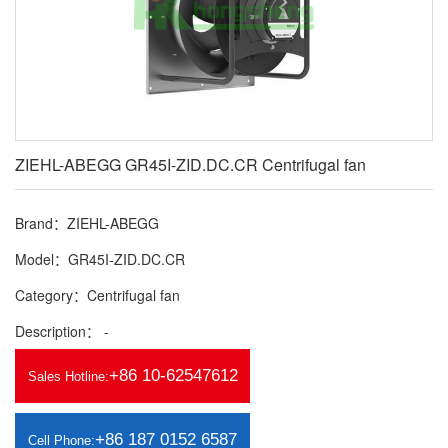
ZIEHL-ABEGG GR45I-ZID.DC.CR Centrifugal fan
Brand：ZIEHL-ABEGG
Model：GR45I-ZID.DC.CR
Category：Centrifugal fan
Description： -
+86 10-62547612
Sales Hotline:
+86 187 0152 6587
Cell Phone: