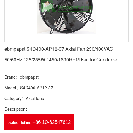
ebmpapst S4D400-AP12-37 Axial Fan 230/400VAC
50/60Hz 135/285W 1450/1690RPM Fan for Condenser
Brand：ebmpapst
Model：S4D400-AP12-37
Category：Axial fans
Description：
+86 10-62547612
Sales Hotline: