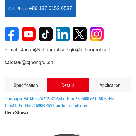
+86 187 0152 6587
Cell Phone:
E-mail: Jason@bjhengrui.cn / qin@bjhengrui.cn /
sales06@bjhengrui.cn
Specification
Details
Application
ebmpapst S4D400-AP12-37 Axial Fan 230/400VAC 50/60Hz
135/285W 1450/1690RPM Fan for Condenser
Item Show: