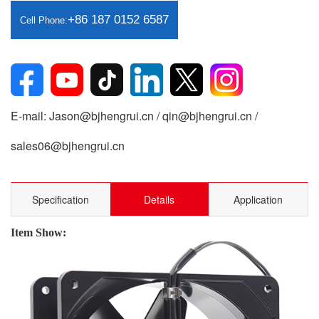
+86 187 0152 6587
Cell Phone:
E-mail: Jason@bjhengrui.cn / qin@bjhengrui.cn /
sales06@bjhengrui.cn
Specification
Details
Application
Item Show: