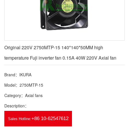
Original 220V 2750MTP-15 140*140*50MM high
temperature Fuji inverter fan 0.15A 40W 220V Axial fan
Brand：IKURA
Model：2750MTP-15
Category：Axial fans
Description：
+86 10-62547612
Sales Hotline: